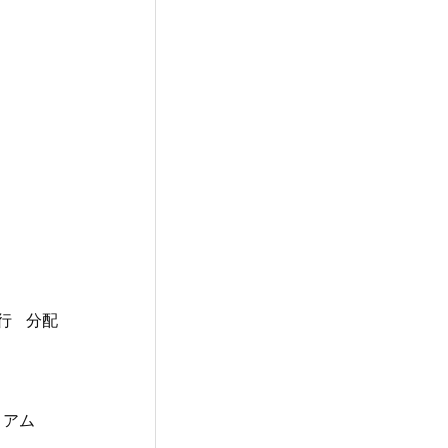
行
分配
ミアム