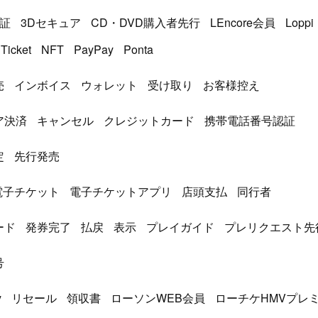
認証
3Dセキュア
CD・DVD購入者先行
LEncore会員
Loppi
Ticket
NFT
PayPay
Ponta
売
インボイス
ウォレット
受け取り
お客様控え
ア決済
キャンセル
クレジットカード
携帯電話番号認証
定
先行発売
電子チケット
電子チケットアプリ
店頭支払
同行者
ード
発券完了
払戻
表示
プレイガイド
プレリクエスト先
号
y
リセール
領収書
ローソンWEB会員
ローチケHMVプレ