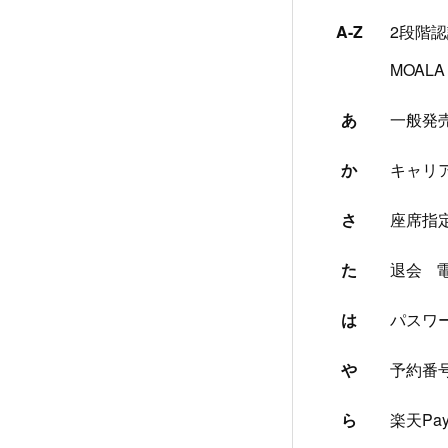
A-Z
2段階
MOALA 
あ
一般発
か
キャリ
さ
座席指
た
退会
は
パスワ
や
予約番
ら
楽天Pa